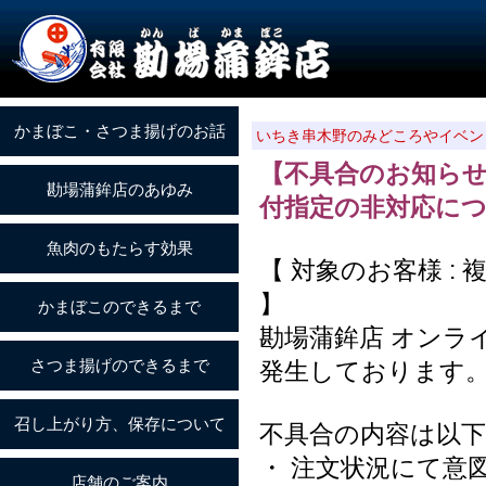
いちき串木野のみどころやイベン
【不具合のお知ら
付指定の非対応に
【 対象のお客様 
】
勘場蒲鉾店 オンラ
発生しております
不具合の内容は以
・ 注文状況にて意