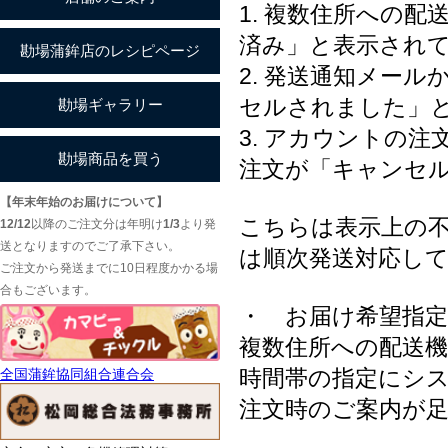
1. 複数住所への
済み」と表示され
2. 発送通知メー
セルされました」
3. アカウントの
注文が「キャンセ
【年末年始のお届けについて】
こちらは表示上の
12/12
以降のご注文分は年明け
1/3
より発
送となりますのでご了承下さい。
は順次発送対応し
ご注文から発送までに10日程度かかる場
合もございます。
・ お届け希望指
複数住所への配送
時間帯の指定にシ
全国蒲鉾協同組合連合会
注文時のご案内が