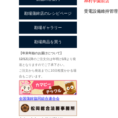
神村学園前店 0
受電設備維持管理
【年末年始のお届けについて】
12/12
以降のご注文分は年明け
1/3
より発
送となりますのでご了承下さい。
ご注文から発送までに10日程度かかる場
合もございます。
全国蒲鉾協同組合連合会