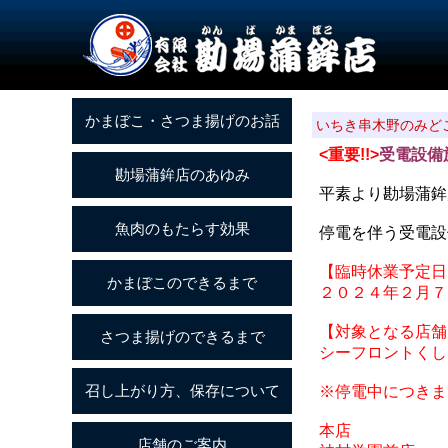
いちき串木野のみど
<重要!!>
受電設備
平素より勘場蒲鉾
停電を伴う受電設
【臨時休業予定日
２０２４年２月７
【対象となる店舗
シーフロントくし
※停電中につきま
本店 099