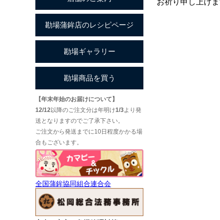
お祈り申し上げま
【年末年始のお届けについて】
12/12
以降のご注文分は年明け
1/3
より発
送となりますのでご了承下さい。
ご注文から発送までに10日程度かかる場
合もございます。
全国蒲鉾協同組合連合会