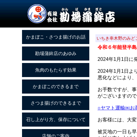
いちき串木野のみど
令和６年能登半島
2024年1月1
2024年1月1
悪化などにより、
お手数ですが、事
がございますので
○ヤマト運輸㈱お
お客様には、大変
被災地の一日も早