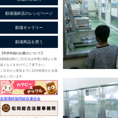
【年末年始のお届けについて】
12/12
以降のご注文分は年明け
1/3
より発
送となりますのでご了承下さい。
ご注文から発送までに10日程度かかる場
合もございます。
全国蒲鉾協同組合連合会