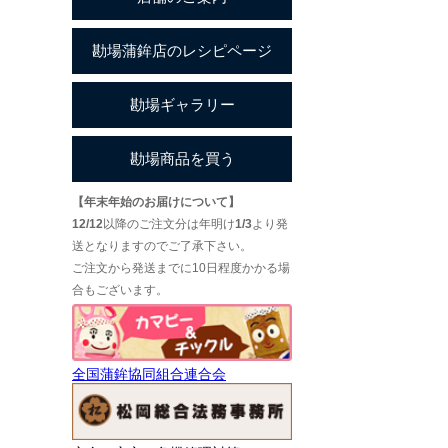
【年末年始のお届けについて】
12/12
以降のご注文分は年明け
1/3
より発
送となりますのでご了承下さい。
ご注文から発送までに10日程度かかる場
合もございます。
全国蒲鉾協同組合連合会